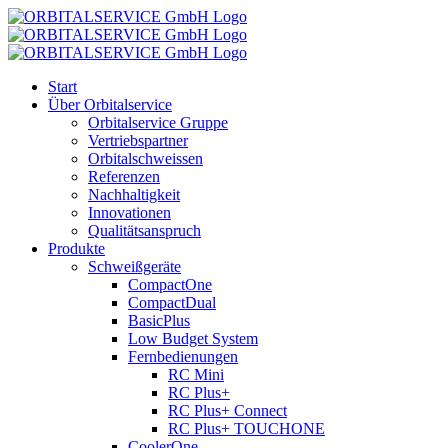
Zum
Inhalt
springen
Start
Über Orbitalservice
Orbitalservice Gruppe
Vertriebspartner
Orbital­schweissen
Referenzen
Nachhaltigkeit
Innovationen
Qualitätsanspruch
Produkte
Schweißgeräte
CompactOne
CompactDual
BasicPlus
Low Budget System
Fernbedienungen
RC Mini
RC Plus+
RC Plus+ Connect
RC Plus+ TOUCHONE
CoolerOne