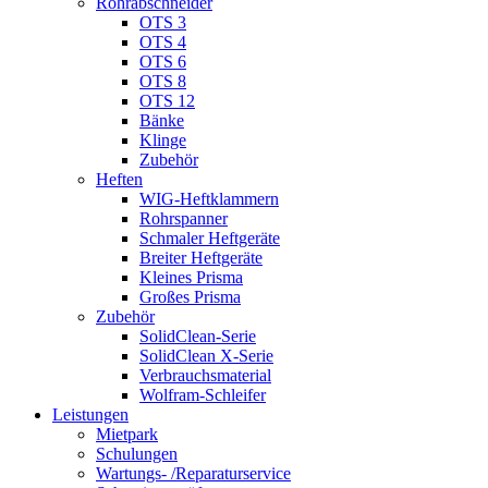
Rohrabschneider
OTS 3
OTS 4
OTS 6
OTS 8
OTS 12
Bänke
Klinge
Zubehör
Heften
WIG-Heftklammern
Rohrspanner
Schmaler Heftgeräte
Breiter Heftgeräte
Kleines Prisma
Großes Prisma
Zubehör
SolidClean-Serie
SolidClean X-Serie
Verbrauchsmaterial
Wolfram-Schleifer
Leistungen
Mietpark
Schulungen
Wartungs- /Reparaturservice