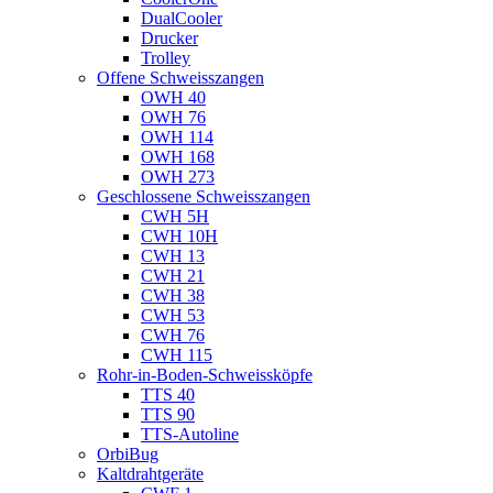
DualCooler
Drucker
Trolley
Offene Schweisszangen
OWH 40
OWH 76
OWH 114
OWH 168
OWH 273
Geschlossene Schweisszangen
CWH 5H
CWH 10H
CWH 13
CWH 21
CWH 38
CWH 53
CWH 76
CWH 115
Rohr-in-Boden-Schweissköpfe
TTS 40
TTS 90
TTS-Autoline
OrbiBug
Kaltdrahtgeräte