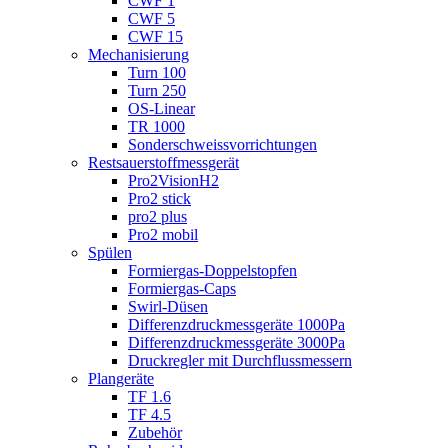
CWF 1
CWF 5
CWF 15
Mechanisierung
Turn 100
Turn 250
OS-Linear
TR 1000
Sonderschweiss­vorrichtungen
Restsauerstoff­­messgerät
Pro2VisionH2
Pro2 stick
pro2 plus
Pro2 mobil
Spülen
Formiergas-Doppelstopfen
Formiergas-Caps
Swirl-Düsen
Differenzdruckmessgeräte 1000Pa
Differenzdruckmessgeräte 3000Pa
Druckregler mit Durchflussmessern
Plangeräte
TF 1.6
TF 4.5
Zubehör