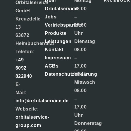
Über
Montag
FACEBOOK
Orbitalservice
Orbitalservice
08.00
GmbH
Jobs
–
Kreuzdelle
Vertriebspartner
17.00
13
Produkte
Uhr
63872
Leistungen
Dienstag
Heimbuchenthal
Kontakt
08.00
Telefon:
Impressum
–
+49
AGBs
17.00
6092
Datenschutzerklärung
Uhr
822940
Mittwoch
E-
08.00
Mail:
–
info@orbitalservice.de
17.00
Webseite:
Uhr
orbitalservice-
Donnerstag
group.com