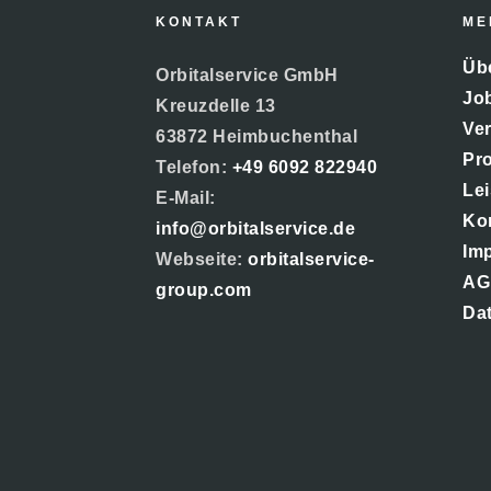
KONTAKT
ME
Übe
Orbitalservice GmbH
Jo
Kreuzdelle 13
Ver
63872 Heimbuchenthal
Pr
Telefon:
+49 6092 822940
Le
E-Mail:
Ko
info@orbitalservice.de
Im
Webseite:
orbitalservice-
AG
group.com
Da