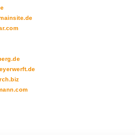
de
ainsite.de
ar.com
berg.de
yerwerft.de
rch.biz
mann.com