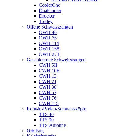
CoolerOne
DualCooler
Drucker
Trolley
Offene Schweisszangen
OWH 40
OWH 76
OWH 114
OWH 168
OWH 273
Geschlossene Schweisszangen
CWH 5H
CWH 10H
CWH 13
CWH 21
CWH 38
CWH 53
CWH 76
CWH 115
Rohr-in-Boden-Schweissköpfe
TTS 40
TTS 90
TTS-Autoline
OrbiBug