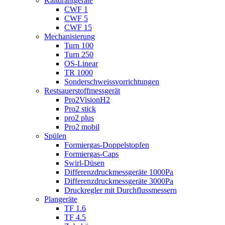
Kaltdrahtgeräte
CWF 1
CWF 5
CWF 15
Mechanisierung
Turn 100
Turn 250
OS-Linear
TR 1000
Sonderschweiss­vorrichtungen
Restsauerstoff­­messgerät
Pro2VisionH2
Pro2 stick
pro2 plus
Pro2 mobil
Spülen
Formiergas-Doppelstopfen
Formiergas-Caps
Swirl-Düsen
Differenzdruckmessgeräte 1000Pa
Differenzdruckmessgeräte 3000Pa
Druckregler mit Durchflussmessern
Plangeräte
TF 1.6
TF 4.5