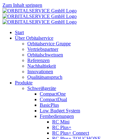
Zum Inhalt springen
Start
Über Orbitalservice
Orbitalservice Gruppe
Vertriebspartner
Orbital­schweissen
Referenzen
Nachhaltigkeit
Innovationen
Qualitätsanspruch
Produkte
Schweißgeräte
CompactOne
CompactDual
BasicPlus
Low Budget System
Fernbedienungen
RC Mini
RC Plus+
RC Plus+ Connect
RC Plus+ TOUCHONE