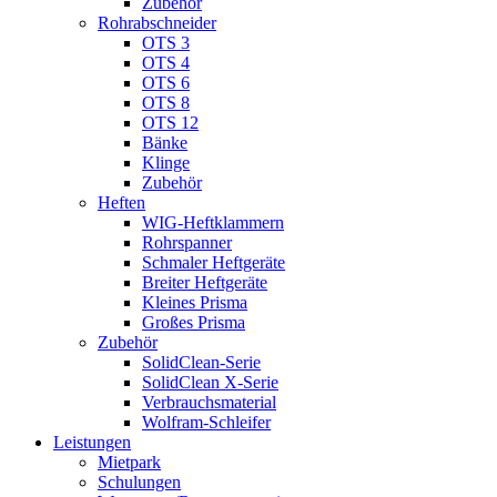
Zubehör
Rohrabschneider
OTS 3
OTS 4
OTS 6
OTS 8
OTS 12
Bänke
Klinge
Zubehör
Heften
WIG-Heftklammern
Rohrspanner
Schmaler Heftgeräte
Breiter Heftgeräte
Kleines Prisma
Großes Prisma
Zubehör
SolidClean-Serie
SolidClean X-Serie
Verbrauchsmaterial
Wolfram-Schleifer
Leistungen
Mietpark
Schulungen