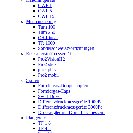
Kaltdrahtgeräte
CWF 1
CWF 5
CWF 15
Mechanisierung
Turn 100
Turn 250
OS-Linear
TR 1000
Sonderschweiss­vorrichtungen
Restsauerstoff­­messgerät
Pro2VisionH2
Pro2 stick
pro2 plus
Pro2 mobil
Spülen
Formiergas-Doppelstopfen
Formiergas-Caps
Swirl-Düsen
Differenzdruckmessgeräte 1000Pa
Differenzdruckmessgeräte 3000Pa
Druckregler mit Durchflussmessern
Plangeräte
TF 1.6
TF 4.5