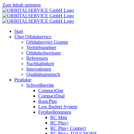
Zum Inhalt springen
Start
Über Orbitalservice
Orbitalservice Gruppe
Vertriebspartner
Orbital­schweissen
Referenzen
Nachhaltigkeit
Innovationen
Qualitätsanspruch
Produkte
Schweißgeräte
CompactOne
CompactDual
BasicPlus
Low Budget System
Fernbedienungen
RC Mini
RC Plus+
RC Plus+ Connect
RC Plus+ TOUCHONE