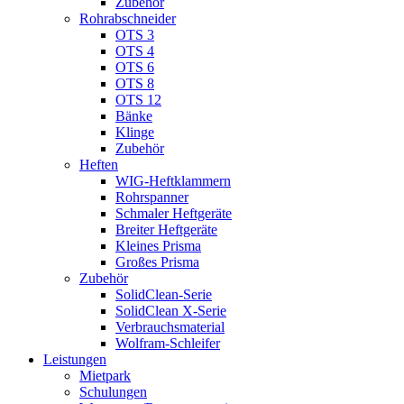
Zubehör
Rohrabschneider
OTS 3
OTS 4
OTS 6
OTS 8
OTS 12
Bänke
Klinge
Zubehör
Heften
WIG-Heftklammern
Rohrspanner
Schmaler Heftgeräte
Breiter Heftgeräte
Kleines Prisma
Großes Prisma
Zubehör
SolidClean-Serie
SolidClean X-Serie
Verbrauchsmaterial
Wolfram-Schleifer
Leistungen
Mietpark
Schulungen