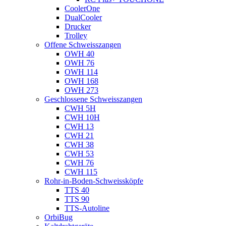
CoolerOne
DualCooler
Drucker
Trolley
Offene Schweisszangen
OWH 40
OWH 76
OWH 114
OWH 168
OWH 273
Geschlossene Schweisszangen
CWH 5H
CWH 10H
CWH 13
CWH 21
CWH 38
CWH 53
CWH 76
CWH 115
Rohr-in-Boden-Schweissköpfe
TTS 40
TTS 90
TTS-Autoline
OrbiBug