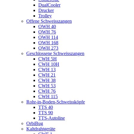
DualCooler
Drucker
Trolley
Offene Schweisszangen
OWH 40
OWH 76
OWH 114
OWH 168
OWH 273
Geschlossene Schweisszangen
CWH 5H
CWH 10H
CWH 13
CWH 21
CWH 38
CWH 53
CWH 76
CWH 115
Rohr-in-Boden-Schweissköpfe
TTS 40
TTS 90
TTS-Autoline
OrbiBug
Kaltdrahtgeräte