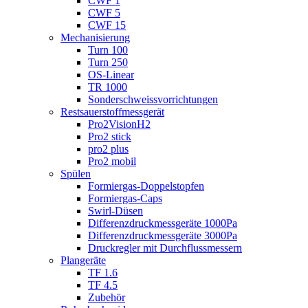
CWF 1
CWF 5
CWF 15
Mechanisierung
Turn 100
Turn 250
OS-Linear
TR 1000
Sonderschweiss­vorrichtungen
Restsauerstoff­­messgerät
Pro2VisionH2
Pro2 stick
pro2 plus
Pro2 mobil
Spülen
Formiergas-Doppelstopfen
Formiergas-Caps
Swirl-Düsen
Differenzdruckmessgeräte 1000Pa
Differenzdruckmessgeräte 3000Pa
Druckregler mit Durchflussmessern
Plangeräte
TF 1.6
TF 4.5
Zubehör