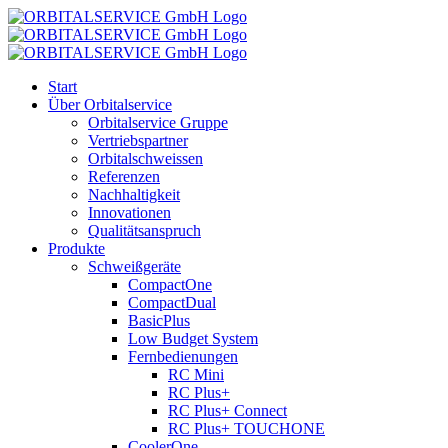
Zum
Inhalt
springen
Start
Über Orbitalservice
Orbitalservice Gruppe
Vertriebspartner
Orbital­schweissen
Referenzen
Nachhaltigkeit
Innovationen
Qualitätsanspruch
Produkte
Schweißgeräte
CompactOne
CompactDual
BasicPlus
Low Budget System
Fernbedienungen
RC Mini
RC Plus+
RC Plus+ Connect
RC Plus+ TOUCHONE
CoolerOne