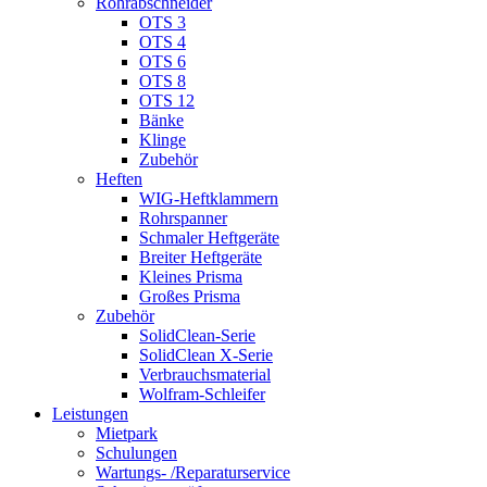
Rohrabschneider
OTS 3
OTS 4
OTS 6
OTS 8
OTS 12
Bänke
Klinge
Zubehör
Heften
WIG-Heftklammern
Rohrspanner
Schmaler Heftgeräte
Breiter Heftgeräte
Kleines Prisma
Großes Prisma
Zubehör
SolidClean-Serie
SolidClean X-Serie
Verbrauchsmaterial
Wolfram-Schleifer
Leistungen
Mietpark
Schulungen
Wartungs- /Reparaturservice