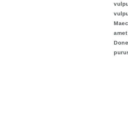
vulpu
vulpu
Maece
amet 
Done
puru