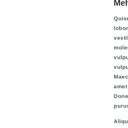
Meh
Quisq
lobo
vesti
moles
vulpu
vulpu
Maece
amet 
Done
puru
Aliqu