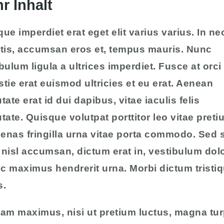
r Inhalt
ue imperdiet erat eget elit varius varius. In ne
rtis, accumsan eros et, tempus mauris. Nunc
bulum ligula a ultrices imperdiet. Fusce at orci
tie erat euismod ultricies et eu erat. Aenean
tate erat id dui dapibus, vitae iaculis felis
tate. Quisque volutpat porttitor leo vitae preti
nas fringilla urna vitae porta commodo. Sed s
nisl accumsan, dictum erat in, vestibulum dolo
c maximus hendrerit urna. Morbi dictum tristi
s.
am maximus, nisi ut pretium luctus, magna tur