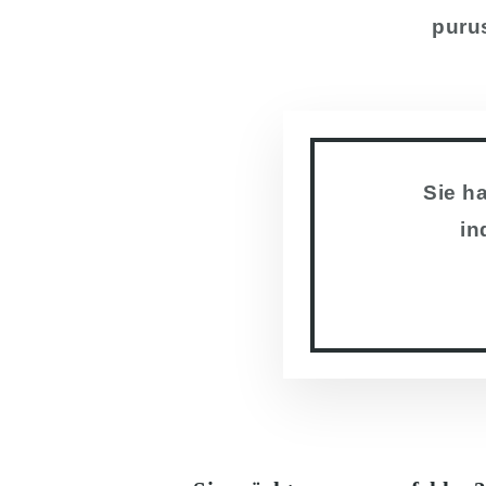
puru
Sie h
in