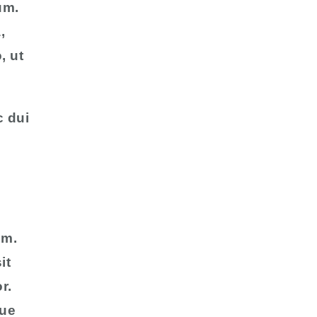
um.
,
, ut
c dui
um.
it
r.
que