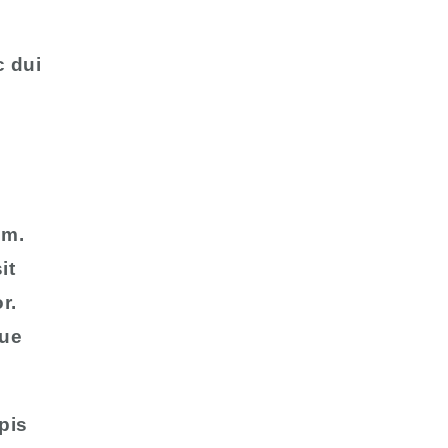
c dui
um.
it
r.
que
pis