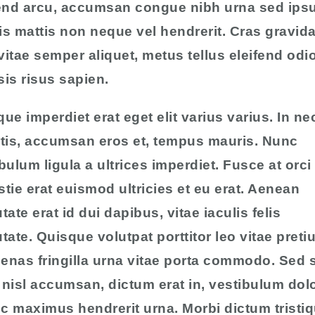
fend arcu, accumsan congue nibh urna sed ips
s mattis non neque vel hendrerit. Cras gravida
 vitae semper aliquet, metus tellus eleifend odio
isis risus sapien.
ue imperdiet erat eget elit varius varius. In ne
rtis, accumsan eros et, tempus mauris. Nunc
bulum ligula a ultrices imperdiet. Fusce at orci
tie erat euismod ultricies et eu erat. Aenean
tate erat id dui dapibus, vitae iaculis felis
tate. Quisque volutpat porttitor leo vitae preti
nas fringilla urna vitae porta commodo. Sed s
nisl accumsan, dictum erat in, vestibulum dolo
c maximus hendrerit urna. Morbi dictum tristi