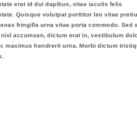
tate erat id dui dapibus, vitae iaculis felis
tate. Quisque volutpat porttitor leo vitae preti
nas fringilla urna vitae porta commodo. Sed s
nisl accumsan, dictum erat in, vestibulum dolo
c maximus hendrerit urna. Morbi dictum tristi
s.