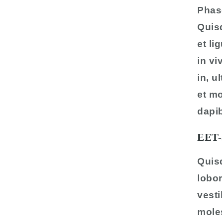
Phase
Quisq
et li
in vi
in, u
et mo
dapib
EET-
Quisq
lobo
vesti
moles