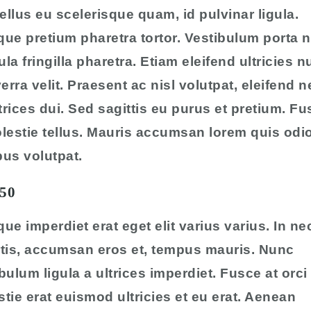
llus eu scelerisque quam, id pulvinar ligula.
ue pretium pharetra tortor. Vestibulum porta 
gula fringilla pharetra. Etiam eleifend ultricies nu
verra velit. Praesent ac nisl volutpat, eleifend 
ltrices dui. Sed sagittis eu purus et pretium. F
lestie tellus. Mauris accumsan lorem quis odi
us volutpat.
50
ue imperdiet erat eget elit varius varius. In ne
rtis, accumsan eros et, tempus mauris. Nunc
bulum ligula a ultrices imperdiet. Fusce at orci
tie erat euismod ultricies et eu erat. Aenean