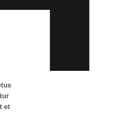
etus
tur
t et