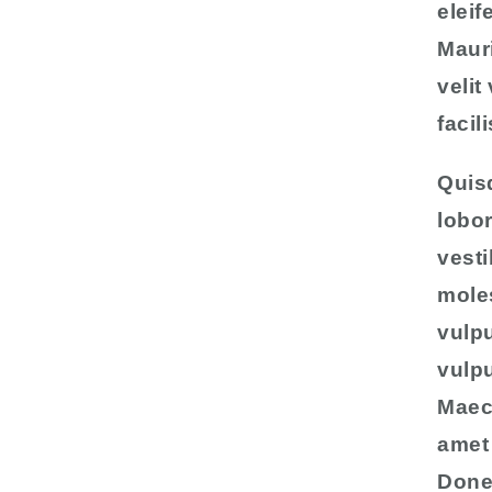
elei
Mauri
velit
facil
Quisq
lobo
vesti
moles
vulpu
vulpu
Maece
amet 
Done